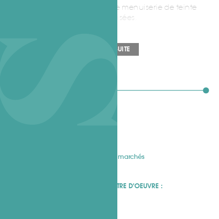
rehaussés par les éléments de menuiserie de teinte
grise. Les toitures sont végétalisées.
...
LIRE LA SUITE
FICHE TECHNIQUE
MAÎTRE D'OUVRAGE :
Privé
SITE :
St Didier-au-mont d'or (69)
SURFACE :
138 m²
MISSION :
De l’esquisse aux plans marchés
LIVRAISON :
Livré en 2013
COMPOSITION DE L'ÉQUIPE DE MAÎTRE D'OEUVRE :
Siméléon